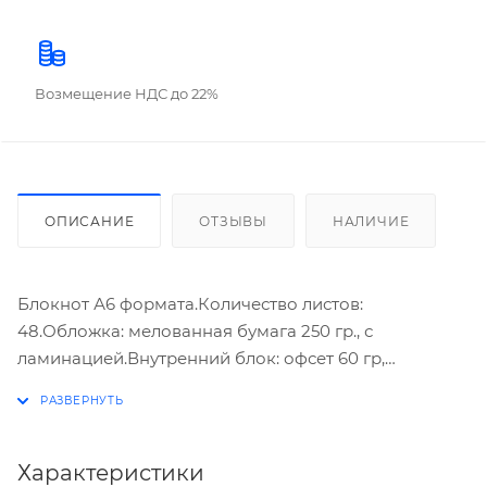
Возмещение НДС до 22%
ОПИСАНИЕ
ОТЗЫВЫ
НАЛИЧИЕ
Блокнот А6 формата.Количество листов:
48.Обложка: мелованная бумага 250 гр., с
ламинацией.Внутренний блок: офсет 60 гр,
клетка.Скрепление: скоба. 8 дизайнов в серии.
Стильный и универсальный блокнот подойдёт для
важных записей и заметок. Носите его с собой,
фиксируйте идеи, делайте зарисовки.
Характеристики