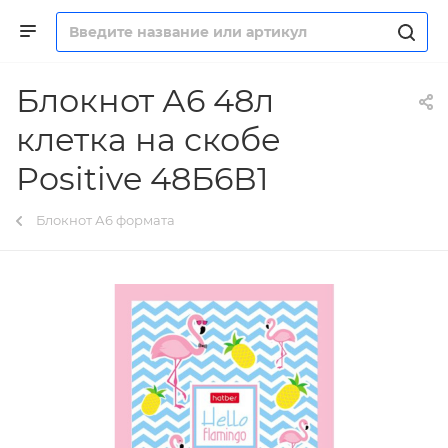
Блокнот А6 48л
клетка на скобе
Positive 48Б6В1
Блокнот А6 формата