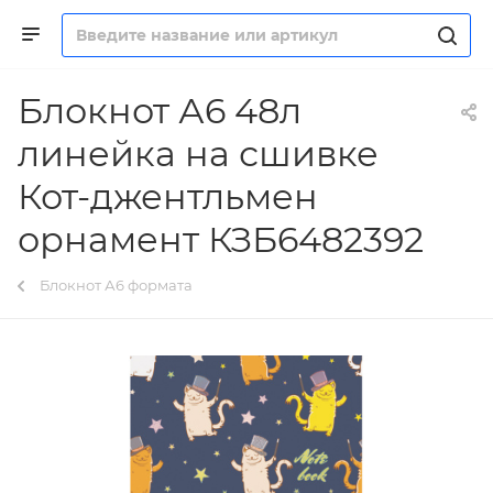
Блокнот А6 48л
линейка на сшивке
Кот-джентльмен
орнамент КЗБ6482392
Блокнот А6 формата