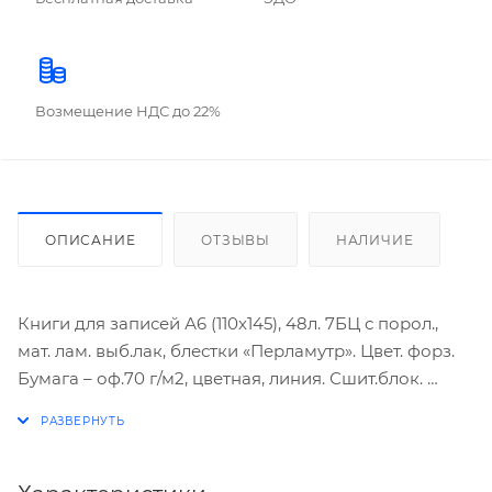
Возмещение НДС до 22%
ОПИСАНИЕ
ОТЗЫВЫ
НАЛИЧИЕ
Книги для записей А6 (110х145), 48л. 7БЦ с порол.,
мат. лам. выб.лак, блестки «Перламутр». Цвет. форз.
Бумага – оф.70 г/м2, цветная, линия. Сшит.блок.
Кот-джентльмен (орнамент) (А6, 48 л.)