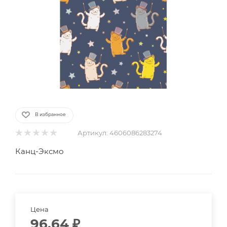
В избранное
Артикул:
4606086283274
Канц-Эксмо
Цена
96.64
₽