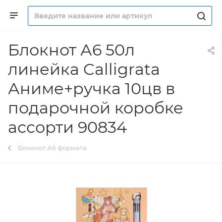
Блокнот А6 50л
линейка Calligrata
Аниме+ручка 10цв в
подарочной коробке
ассорти 90834
Блокнот А6 формата