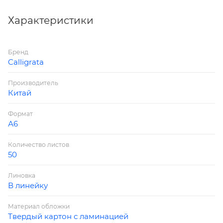
Материал обложки: картон
Вид обложки: твёрдая
Характеристики
Бренд
Calligrata
Производитель
Китай
Формат
А6
Количество листов
50
Линовка
В линейку
Материал обложки
Твердый картон с ламинацией