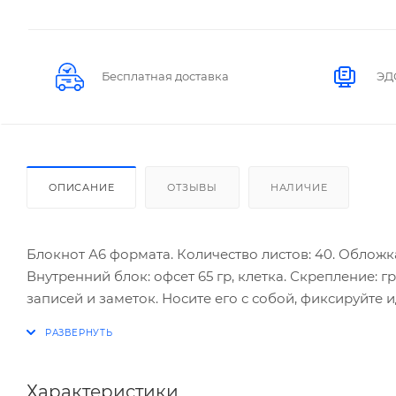
Бесплатная доставка
ЭД
ОПИСАНИЕ
ОТЗЫВЫ
НАЛИЧИЕ
Блокнот А6 формата. Количество листов: 40. Облож
Внутренний блок: офсет 65 гр, клетка. Скрепление:
записей и заметок. Носите его с собой, фиксируйте
позволит держать его всегда под рукой и делать оп
возможность раскрывать блокнот на 360 градусов.
Характеристики