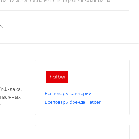
азина и может отличаться от цен в розничных магазинах
2%
 УФ-лака.
Все товары категории
я важных
Все товары бренда Hatber
а
ь' дает