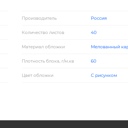
Производитель
Россия
Количество листов
40
Материал обложки
Мелованный ка
Плотность блока, г/м.кв
60
Цвет обложки
С рисунком