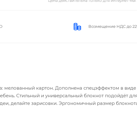
Цена действительна только для интернет-маг
О
Возмещение НДС до 2
ка: мелованный картон. Дополнена спецэффектом в виде
 гребень. Стильный и универсальный блокнот подойдёт дл
 идеи, делайте зарисовки. Эргономичный размер блокнот
еративные заметки в любой ситуации. Скрепление 'гребен