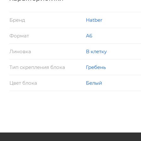
Бренд
Hatber
Формат
А6
Линовка
В клетку
Тип скрепления блока
Гребень
Цвет блока
Белый