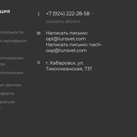
ЦИЯ
+7 (924) 222-28-58
ЗАКАЗАТЬ ЗВОНОК
лояльности
Написать письмо:
opt@lunsvet.com
 сертификат
Написать письмо: nach-
oop@lunsvet.com
 отношении
г. Хабаровск, ул.
лов
Тихоокеанская, 73Т
 отношении
ых данных
оферта
аличия
й