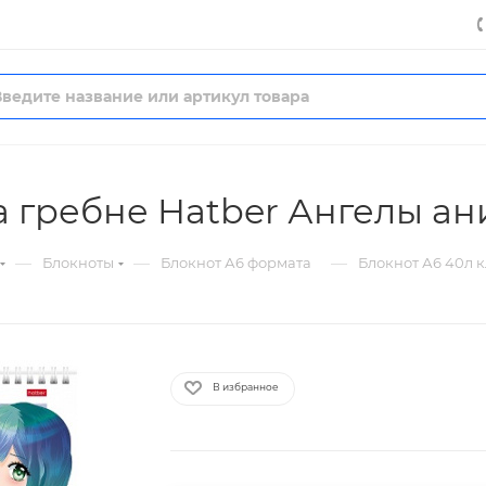
а гребне Hatber Ангелы а
—
—
—
Блокноты
Блокнот А6 формата
Блокнот А6 40л 
В избранное