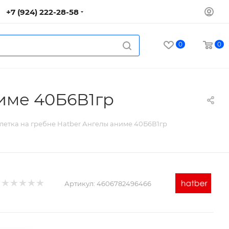
+7 (924) 222-28-58
0
0
ниме 40Б6В1гр
клетка на гребне Hatber Ангелы аниме 40Б6В1гр
Артикул:
4606782496466