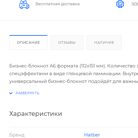
Бесплатная доставка
ЭД
ОПИСАНИЕ
ОТЗЫВЫ
НАЛИЧИЕ
Бизнес-блокнот А6 формата (112х151 мм). Количество
спецэффектами в виде глянцевой ламинации. Внутрен
универсальный бизнес-блокнот подойдёт для важных 
делайте зарисовки. Эргономичный размер бизнес-бл
оперативные заметки в любой ситуации. Бизнес-бло
современном высокотехнологичном оборудовании и 
Характеристики
Бренд
Hatber