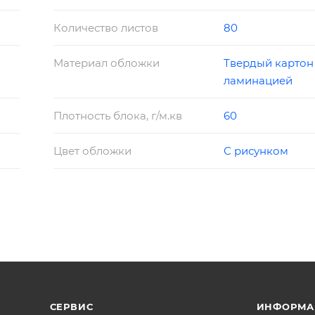
Количество листов
80
Материал обложки
Твердый картон
ламинацией
Плотность блока, г/м.кв
60
Цвет обложки
С рисунком
СЕРВИС
ИНФОРМА