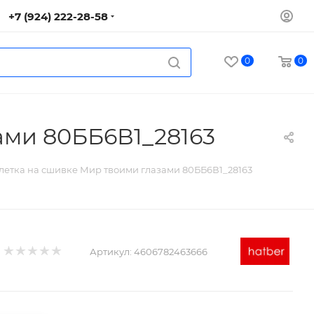
+7 (924) 222-28-58
0
0
ами 80ББ6В1_28163
клетка на сшивке Мир твоими глазами 80ББ6В1_28163
Артикул:
4606782463666