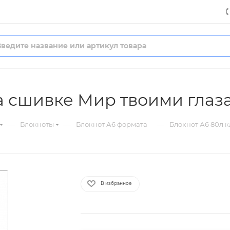
на сшивке Мир твоими глаз
—
—
—
Блокноты
Блокнот А6 формата
Блокнот А6 80л 
В избранное