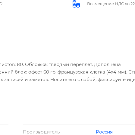
О
Возмещение НДС до 2
 листов: 80. Обложка: твердый переплет. Дополнена
ний блок: офсет 60 гр, французская клетка (4х4 мм). С
записей и заметок. Носите его с собой, фиксируйте иде
окнота позволит держать его всегда под рукой и делать
кноты ТМ Hatber российского производства отпечатаны
соответствуют стандартам качества.
Производитель
Россия