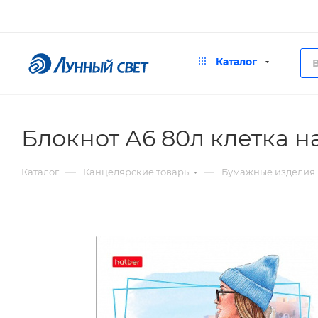
Каталог
Блокнот А6 80л клетка 
—
—
Каталог
Канцелярские товары
Бумажные изделия