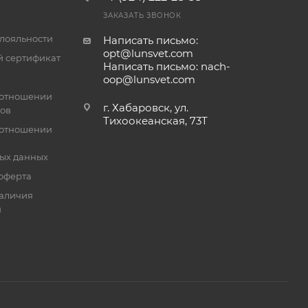
ЗАКАЗАТЬ ЗВОНОК
лояльности
Написать письмо:
opt@lunsvet.com
 сертификат
Написать письмо: nach-
oop@lunsvet.com
 отношении
г. Хабаровск, ул.
лов
Тихоокеанская, 73Т
 отношении
ых данных
оферта
аличия
й