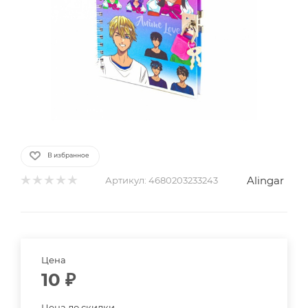
В избранное
Alingar
Артикул:
4680203233243
Цена
10
₽
Цена до скидки