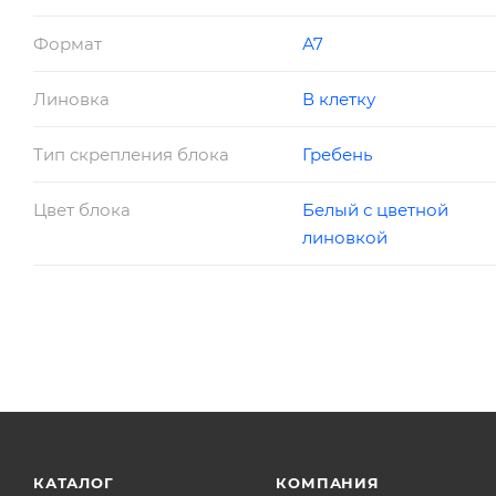
Формат
А7
Линовка
В клетку
Тип скрепления блока
Гребень
Цвет блока
Белый с цветной
линовкой
КАТАЛОГ
КОМПАНИЯ