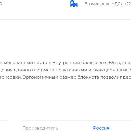
О
Возмещение НДС до 2
: мелованный картон. Внутренний блок: офсет 65 гр, кле
зделия данного формата практичными и функциональны
 зарисовки. Эргономичный размер блокнота позволит дер
юбой ситуации. Скрепление 'гребень' дает возможность
Производитель
Россия