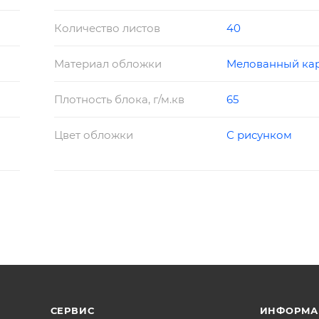
Количество листов
40
Материал обложки
Мелованный ка
Плотность блока, г/м.кв
65
Цвет обложки
С рисунком
СЕРВИС
ИНФОРМА