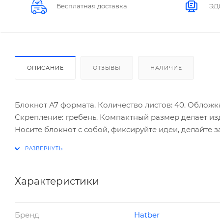
Бесплатная доставка
ЭД
ОПИСАНИЕ
ОТЗЫВЫ
НАЛИЧИЕ
Блокнот А7 формата. Количество листов: 40. Обложка
Скрепление: гребень. Компактный размер делает и
Носите блокнот с собой, фиксируйте идеи, делайте
всегда под рукой и делать оперативные заметки в л
раскрывать блокнот на 360 градусов.
Характеристики
Бренд
Hatber