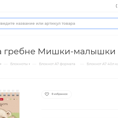
на гребне Мишки-малышки
—
—
—
Блокноты
Блокнот А7 формата
Блокнот А7 40л 
В избранное