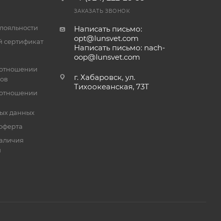
ЗАКАЗАТЬ ЗВОНОК
лояльности
Написать письмо:
opt@lunsvet.com
 сертификат
Написать письмо: nach-
oop@lunsvet.com
 отношении
г. Хабаровск, ул.
лов
Тихоокеанская, 73Т
 отношении
ых данных
оферта
аличия
й