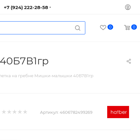
+7 (924) 222-28-58
0
0
 40Б7В1гр
клетка на гребне Мишки-малышки 40Б7В1гр
Артикул:
4606782499269