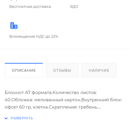
Бесплатная доставка
ЭДО
Возмещение НДС до 22%
ОПИСАНИЕ
ОТЗЫВЫ
НАЛИЧИЕ
Блокнот А7 формата.Количество листов:
40.Обложка: мелованный картон.Внутренний блок:
офсет 60 гр, клетка.Скрепление: гребень.
Компактный размер делает изделия данного
формата практичными и функциональными. Носите
блокнот с собой, фиксируйте идеи, делайте