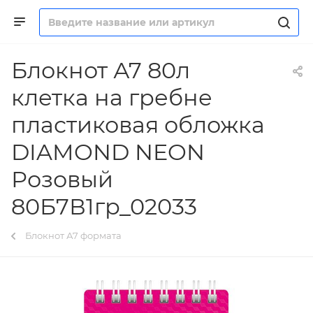
Блокнот А7 80л
клетка на гребне
пластиковая обложка
DIAMOND NEON
Розовый
80Б7В1гр_02033
Блокнот А7 формата