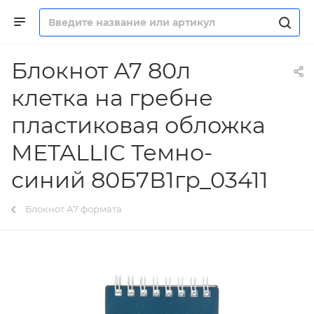
Блокнот А7 80л
клетка на гребне
пластиковая обложка
METALLIC Темно-
синий 80Б7В1гр_03411
Блокнот А7 формата