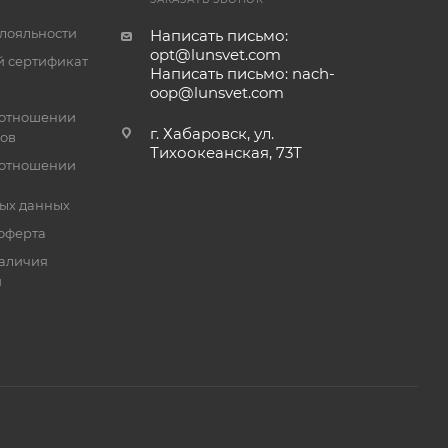
лояльности
Написать письмо:
opt@lunsvet.com
 сертификат
Написать письмо: nach-
oop@lunsvet.com
 отношении
г. Хабаровск, ул.
лов
Тихоокеанская, 73Т
 отношении
ых данных
оферта
аличия
й