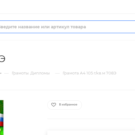
8Э
—
—
Грамоты. Дипломы
Грамота А4 105 г/кв.м 708Э
В избранное