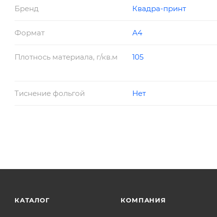
Бренд
Квадра-принт
Формат
А4
Плотнось материала, г/кв.м
105
Тиснение фольгой
Нет
КАТАЛОГ
КОМПАНИЯ