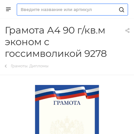
Грамота А4 90 г/кв.м
эконом с
госсимволикой 9278
Грамоты. Дипломы