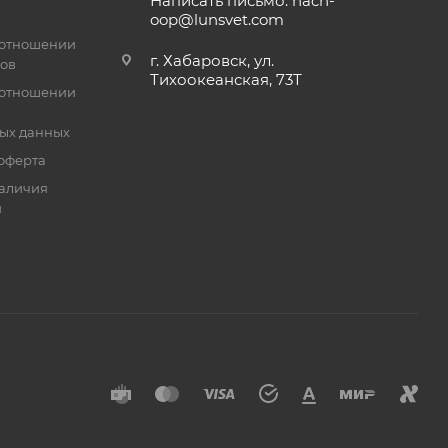
Написать письмо: nach-
oop@lunsvet.com
 отношении
г. Хабаровск, ул.
лов
Тихоокеанская, 73Т
 отношении
ых данных
оферта
аличия
й