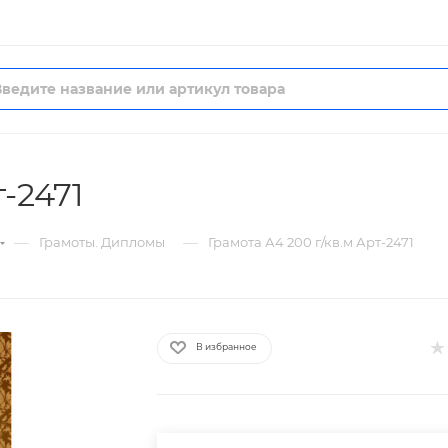
т-2471
—
—
Грамоты. Дипломы
Грамота А4 200 г/кв.м Арт-2471
В избранное