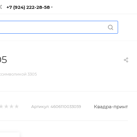
+7 (924) 222-28-58
05
оссимволикой 3305
Квадра-принт
Артикул:
4606110033059