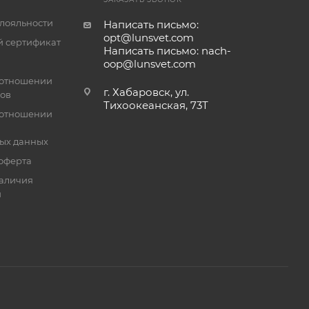
лояльности
Написать письмо:
opt@lunsvet.com
 сертификат
Написать письмо: nach-
oop@lunsvet.com
 отношении
г. Хабаровск, ул.
лов
Тихоокеанская, 73Т
 отношении
ых данных
оферта
аличия
й