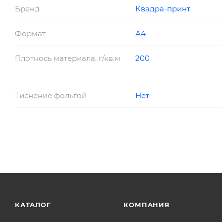
Бренд
Квадра-принт
Формат
А4
Плотнось материала, г/кв.м
200
Тиснение фольгой
Нет
КАТАЛОГ
КОМПАНИЯ