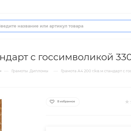
тандарт с госсимволикой 33
—
—
Грамоты. Дипломы
Грамота А4 200 г/кв.м стандарт с г
В избранное