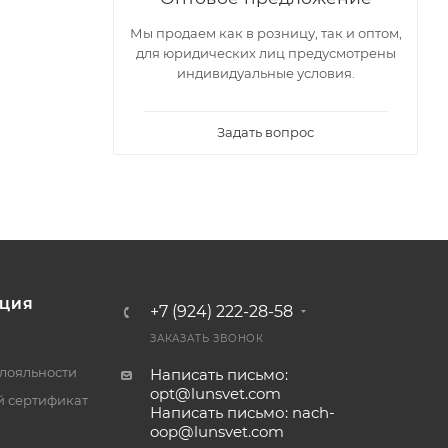
Мы продаем как в розницу, так и оптом,
для юридических лиц предусмотрены
индивидуальные условия.
Задать вопрос
ЦИЯ
+7 (924) 222-28-58
ЗАКАЗАТЬ ЗВОНОК
лояльности
Написать письмо:
opt@lunsvet.com
 сертификат
Написать письмо: nach-
oop@lunsvet.com