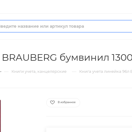
л BRAUBERG бумвинил 130
—
—
Книги учета, канцелярские
Книга учета линейка 96л
В избранное