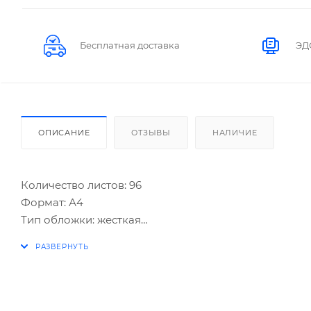
Бесплатная доставка
ЭД
ОПИСАНИЕ
ОТЗЫВЫ
НАЛИЧИЕ
Количество листов: 96
Формат: А4
Тип обложки: жесткая
Ориентация: вертикальная
Покрытие обложки: бумвинил
Вид линовки: линия
Тип скрепления: книжный переплет
Внутренний блок: офсет