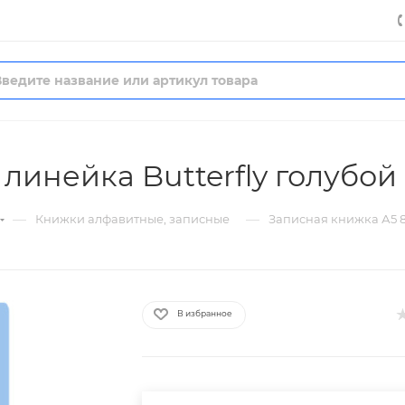
 линейка Butterfly голубо
—
—
Книжки алфавитные, записные
Записная книжка А5 8
В избранное