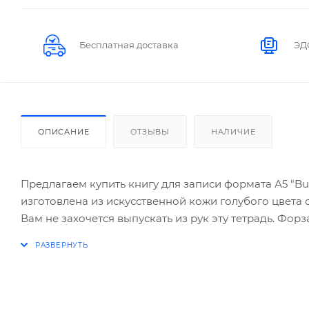
Бесплатная доставка
ЭД
ОПИСАНИЕ
ОТЗЫВЫ
НАЛИЧИЕ
Предлагаем купить книгу для записи формата А5 "But
изготовлена из искусственной кожи голубого цвета 
Вам не захочется выпускать из рук эту тетрадь. Фор
Внутренний блок состоит из 80 тонированных листов
приятным и полезным подарком девушке или женщин
события и мечты.
Формат А5
Цвет голубой