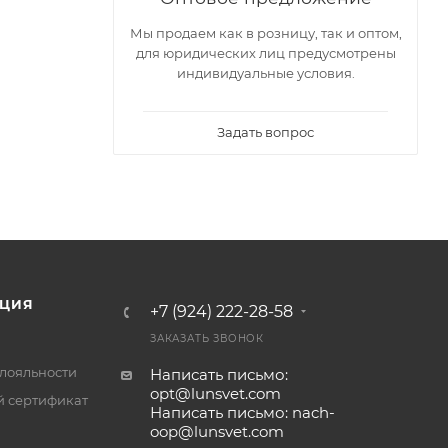
Мы продаем как в розницу, так и оптом,
для юридических лиц предусмотрены
индивидуальные условия.
Задать вопрос
ЦИЯ
+7 (924) 222-28-58
ЗАКАЗАТЬ ЗВОНОК
лояльности
Написать письмо:
opt@lunsvet.com
 сертификат
Написать письмо: nach-
oop@lunsvet.com