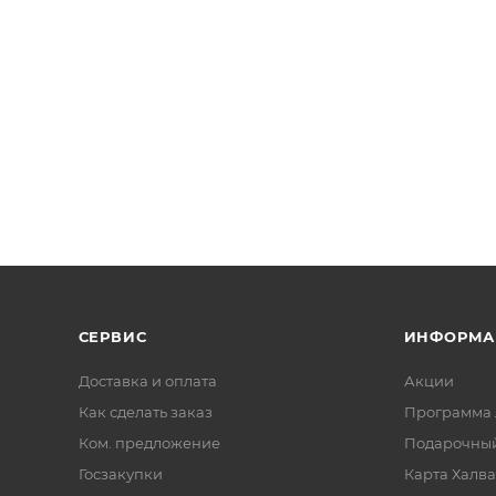
убка
ностью 80 гр/кв.м, одноцветная печать
СЕРВИС
ИНФОРМА
Доставка и оплата
Акции
Как сделать заказ
Программа 
Ком. предложение
Подарочный
Госзакупки
Карта Халва