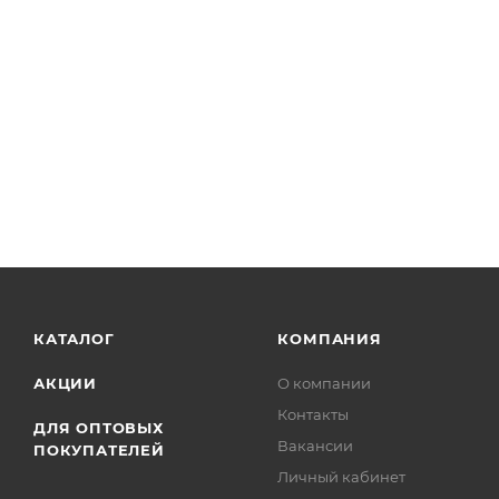
Линовка в линейку
Дизайн обложки Butterfl
Крепление нитко-швейное
Количество листов 80 листов
Переплет мягкий, интегральный
Материал обложки искусственная кожа
Отделка обложки тиснение фольгой "Серебро", выр
Внутренний блок тонированная бумага - офсет, плот
КАТАЛОГ
КОМПАНИЯ
АКЦИИ
О компании
Контакты
ДЛЯ ОПТОВЫХ
Вакансии
ПОКУПАТЕЛЕЙ
Личный кабинет