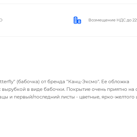
О
Возмещение НДС до 2
terfly" (бабочка) от бренда "Канц-Эксмо". Ее обложка
с вырубкой в виде бабочки. Покрытие очень приятно на 
зацы и первый/последний листы - цветные, ярко-желтого 
, разлинованных в линию. Такая записная книжка может
е. В нее она сможет записать любые рецепты, планы, м