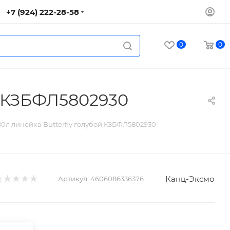
+7 (924) 222-28-58
0
0
й КЗБФЛ5802930
0л линейка Butterfly голубой КЗБФЛ5802930
Канц-Эксмо
Артикул:
4606086336376