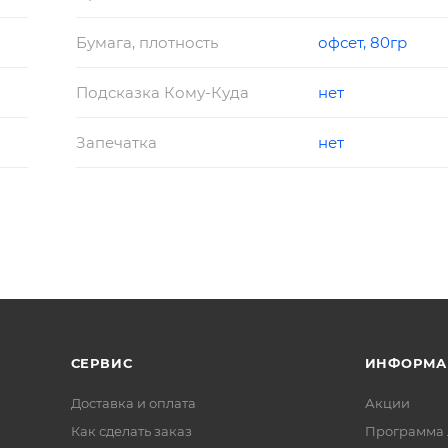
Бумага, плотность
офсет, 80гр
Подсказка Кому-Куда
нет
Запечатка
нет
СЕРВИС
ИНФОРМА
Доставка и оплата
Акции
Как сделать заказ
Программа 