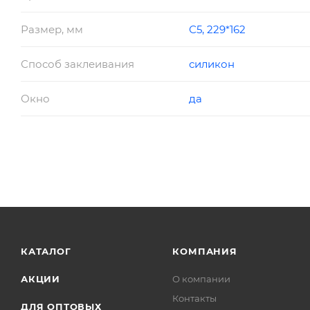
Размер, мм
С5, 229*162
Способ заклеивания
силикон
Окно
да
КАТАЛОГ
КОМПАНИЯ
АКЦИИ
О компании
Контакты
ДЛЯ ОПТОВЫХ