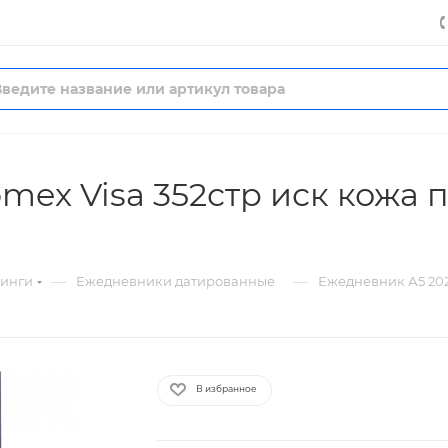
mex Visa 352стр иск кожа
—
—
нинги
Ежедневники датированные
Ежедневник А5 202
В избранное