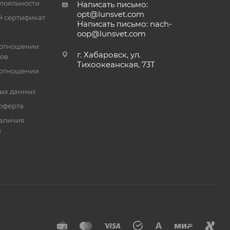
лояльности
Написать письмо:
opt@lunsvet.com
 сертификат
Написать письмо: nach-
oop@lunsvet.com
 отношении
г. Хабаровск, ул.
лов
Тихоокеанская, 73Т
 отношении
ых данных
оферта
аличия
й