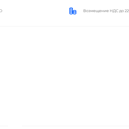
О
Возмещение НДС до 2
аску, перфорация, 2 ляссе.
 поролоном, отстрочка, термо тиснение, в термоусадочн