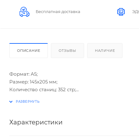
Бесплатная доставка
ЭД
ОПИСАНИЕ
ОТЗЫВЫ
НАЛИЧИЕ
Формат: A5;
Размер: 145x205 мм;
Количество станиц: 352 стр;
Внутренний блок: белая бумага 70 г/м², печать в 1 кр
Обложка: твердая обложка из искусственной кожи с
пленке, темно-синий.
Характеристики