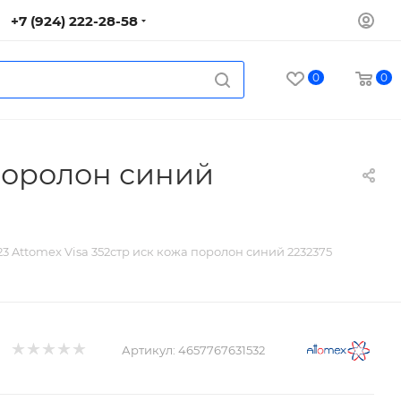
+7 (924) 222-28-58
0
0
 поролон синий
3 Attomex Visa 352стр иск кожа поролон синий 2232375
Артикул:
4657767631532