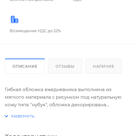
Возмещение НДС до 22%
ОПИСАНИЕ
ОТЗЫВЫ
НАЛИЧИЕ
Гибкая обложка ежедневника выполнена из
мягкого материала с рисунком под натуральную
кожу типа "нубук", обложка декорирована
тиснением, формат А5 (145х210 мм), блок - офсет
высокой белизны, плотность 70г/м2, 320 стр.,
перфорация уголков, ляссе, цвет блока - красно-
черная печать, на нахзаце - карта мира, форзац