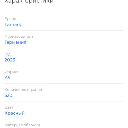
Характеристики
свободен для размещения рекламы - идеальный
выбор для индивидуальной персонализации.
Бренд
Обложка из искусственной кожи подходит под
Lamark
любой вид персонализации (блинтовое тиснение,
фольга- золотая, серебряная, цветная).
Производитель
Германия
Год
2023
Формат
А5
Количество страниц
320
Цвет
Красный
Материал обложки