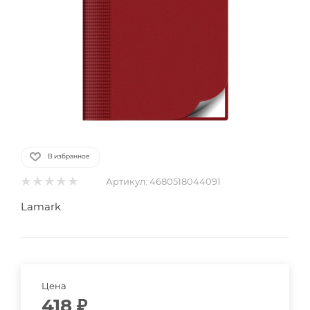
В избранное
Артикул:
4680518044091
Lamark
Цена
418
₽