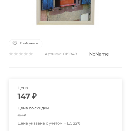
В избранное
NoName
Артикул:
019848
Цена
147
₽
Цена до скидки
191
₽
Цена указана с учетом НДС 22%