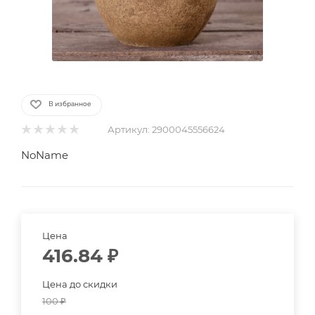
В избранное
Артикул:
2900045556624
NoName
Цена
416.84
₽
Цена до скидки
100
₽