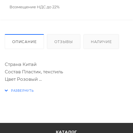
Возмещение НДС до 22%
ОПИСАНИЕ
ОТЗЫВЫ
НАЛИЧИЕ
Страна Китай
Состав Пластик, текстиль
Цвет Розовый
Возраст Детский
Материал Текстиль, Пластик
Составляющие набора Очки, Аксессуары для волос
Вид Набор украшений
КАТАЛОГ