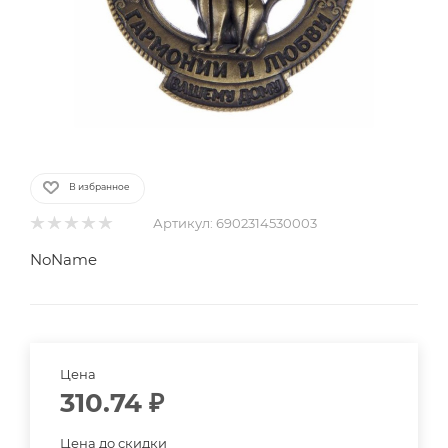
В избранное
Артикул:
6902314530003
NoName
Цена
310.74
₽
Цена до скидки