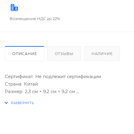
Возмещение НДС до 22%
ОПИСАНИЕ
ОТЗЫВЫ
НАЛИЧИЕ
Сертификат Не подлежит сертификации
Страна Китай
Размер 2,3 см × 9,2 см × 9,2 см
Вес 58 г
Особенности
Цвет Бронзовый
Для кого Унисекс, Для мужчины, Для женщины
Тематика Животный мир