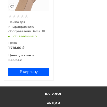
Лампа для
инфракрасного
обогревателя Ballu BIH-
IR-2000
Есть в наличии
: 7
Цена
1 781.60
₽
Цена до скидки
2 177.51
₽
В корзину
КАТАЛОГ
АКЦИИ