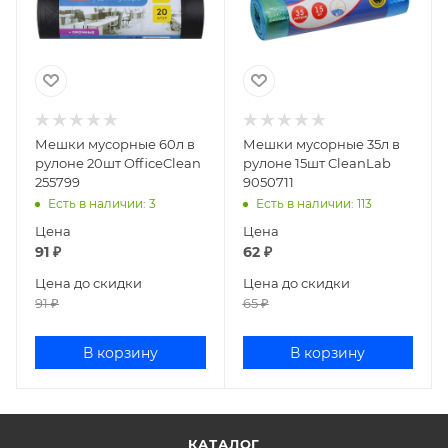
Мешки мусорные 60л в
Мешки мусорные 35л в
рулоне 20шт OfficeClean
рулоне 15шт CleanLab
255799
9050711
Есть в наличии
: 3
Есть в наличии
: 113
Цена
Цена
91
₽
62
₽
Цена до скидки
Цена до скидки
91
₽
65
₽
В корзину
В корзину
КАТАЛОГ