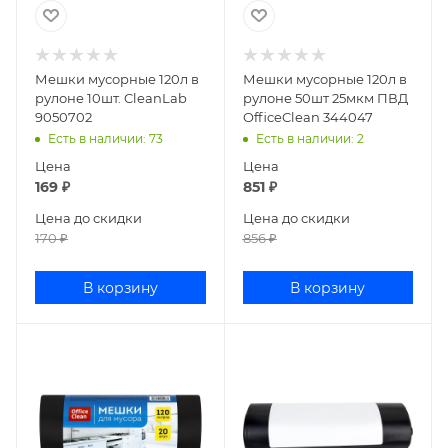
Мешки мусорные 120л в
Мешки мусорные 120л в
рулоне 10шт. CleanLab
рулоне 50шт 25мкм ПВД
9050702
OfficeClean 344047
Есть в наличии
: 73
Есть в наличии
: 2
Цена
Цена
169
₽
851
₽
Цена до скидки
Цена до скидки
170
₽
856
₽
В корзину
В корзину