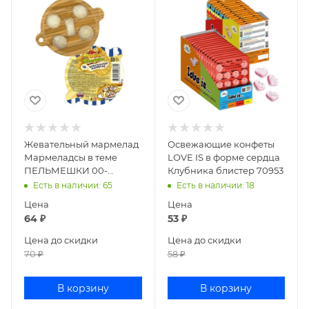
Жевательный мармелад
Освежающие конфеты
Мармеладсы в теме
LOVE IS в форме сердца
ПЕЛЬМЕШКИ 00-
Клубника блистер 70953
00011325
Есть в наличии
: 65
Есть в наличии
: 18
Цена
Цена
64
₽
53
₽
Цена до скидки
Цена до скидки
70
₽
58
₽
В корзину
В корзину