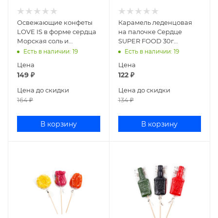
Освежающие конфеты
Карамель леденцовая
LOVE IS в форме сердца
на палочке Сердце
Морская соль и
SUPER FOOD 30г
маракуйя 709244
10009269
Есть в наличии
: 19
Есть в наличии
: 19
Цена
Цена
149
₽
122
₽
Цена до скидки
Цена до скидки
164
₽
134
₽
В корзину
В корзину