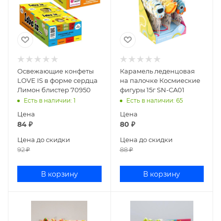
Освежающие конфеты
Карамель леденцовая
LOVE IS в форме сердца
на палочке Космиеские
Лимон блистер 70950
фигуры 15г SN-CA01
Есть в наличии
: 1
Есть в наличии
: 65
Цена
Цена
84
₽
80
₽
Цена до скидки
Цена до скидки
92
₽
88
₽
В корзину
В корзину