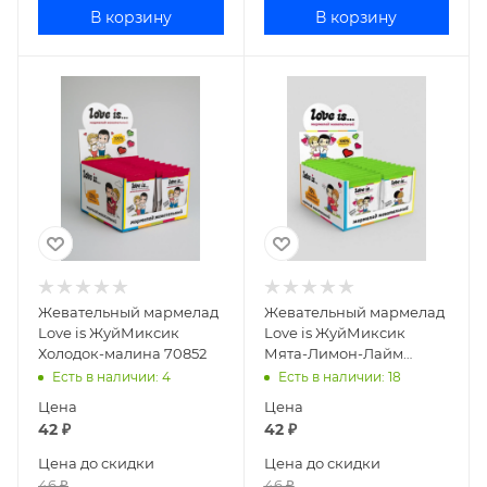
В корзину
В корзину
Жевательный мармелад
Жевательный мармелад
Love is ЖуйМиксик
Love is ЖуйМиксик
Холодок-малина 70852
Мята-Лимон-Лайм
770851
Есть в наличии
: 4
Есть в наличии
: 18
Цена
Цена
42
₽
42
₽
Цена до скидки
Цена до скидки
46
₽
46
₽