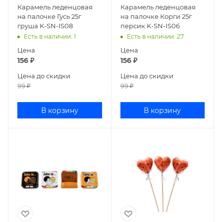
Карамель леденцовая
Карамель леденцовая
на палочке Гусь 25г
на палочке Корги 25г
груша K-SN-IS08
персик K-SN-IS06
Есть в наличии
: 1
Есть в наличии
: 27
Цена
Цена
156
₽
156
₽
Цена до скидки
Цена до скидки
99
₽
99
₽
В корзину
В корзину