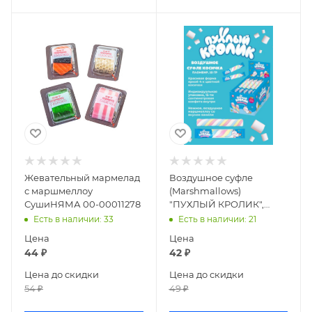
Жевательный мармелад
Воздушное суфле
с маршмеллоу
(Marshmallows)
СушиНЯМА 00-00011278
"ПУХЛЫЙ КРОЛИК",
пломбир ПК/КМ1
Есть в наличии
: 33
Есть в наличии
: 21
Цена
Цена
44
₽
42
₽
Цена до скидки
Цена до скидки
54
₽
49
₽