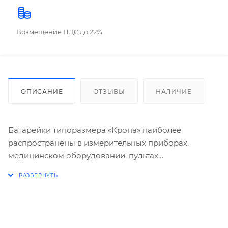
Возмещение НДС до 22%
ОПИСАНИЕ
ОТЗЫВЫ
НАЛИЧИЕ
Батарейки типоразмера «Крона» наиболее
распространены в измерительных приборах,
медицинском оборудовании, пультах
дистанционного управления. Такие элементы
питания обладают высокой ёмкостью и
обеспечивают долгий срок службы устройств. Они
представляют собой 6 последовательно
соединённых 1,5-вольтовых блоков, поэтому выдают