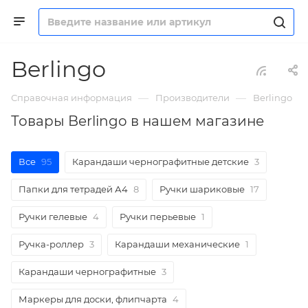
Berlingo
—
—
Справочная информация
Производители
Berlingo
Товары Berlingo в нашем магазине
Все
95
Карандаши чернографитные детские
3
Папки для тетрадей А4
8
Ручки шариковые
17
Ручки гелевые
4
Ручки перьевые
1
Ручка-роллер
3
Карандаши механические
1
Карандаши чернографитные
3
Маркеры для доски, флипчарта
4