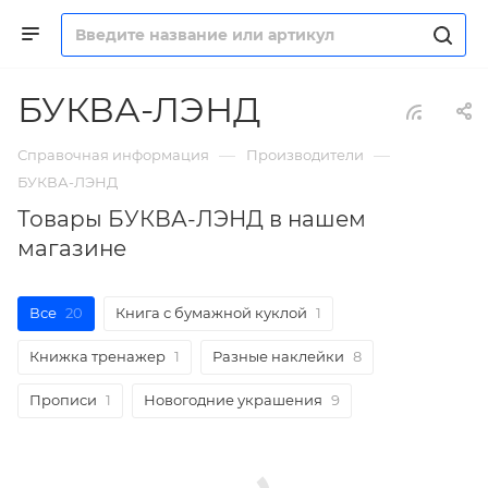
БУКВА-ЛЭНД
—
—
Справочная информация
Производители
БУКВА-ЛЭНД
Товары БУКВА-ЛЭНД в нашем
магазине
Все
20
Книга с бумажной куклой
1
Книжка тренажер
1
Разные наклейки
8
Прописи
1
Новогодние украшения
9