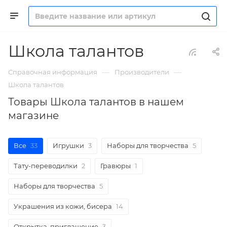
Школа талантов
—
—
Справочная информация
Производители
Школа талантов
Товары Школа талантов в нашем
магазине
Все
33
Игрушки
3
Наборы для творчества
5
Тату-переводилки
2
Гравюры
1
Наборы для творчества
5
Украшения из кожи, бисера
14
Открытка, приглашение
3