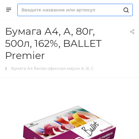
Бумага А4, А, 80г,
500л, 162%, BALLET
Premier
Бумага А4 белая офисная марок А, В, С