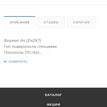
ОПИСАНИЕ
ОТЗЫВЫ
НАЛИЧИЕ
Формат: А4 (21х29,7)
Тип поверхности: глянцевая
Плотность: 170 г/м2
Технология печати: для струйной печати
Количество листов в упаковке: 25
Упаковка с европодвесом: да
Вес: 0.3200 кг.
Объем: 0.0005 м3.
КАТАЛОГ
АКЦИИ