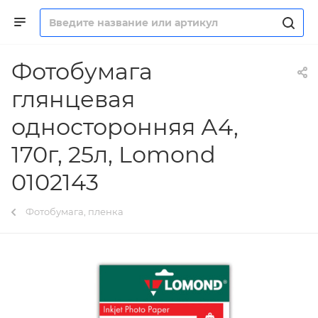
Фотобумага
глянцевая
односторонняя А4,
170г, 25л, Lomond
0102143
Фотобумага, пленка