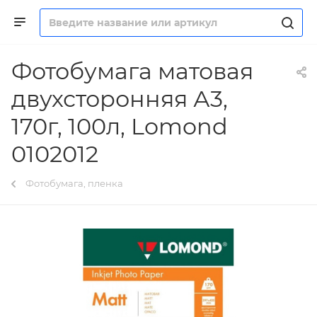
Фотобумага матовая
двухсторонняя А3,
170г, 100л, Lomond
0102012
Фотобумага, пленка