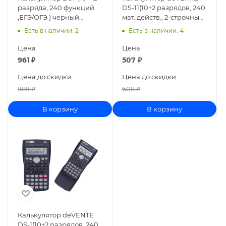
разряда, 240 функций
DS-11(10+2 разрядов, 240
,ЕГЭ/ОГЭ ) черный
мат. действ., 2-строчный)
ED82MC
4031417
Есть в наличии
: 2
Есть в наличии
: 4
Цена
Цена
961
₽
507
₽
Цена до скидки
Цена до скидки
989
₽
608
₽
В корзину
В корзину
Калькулятор deVENTE
DS-1(10+2 разрядов, 240