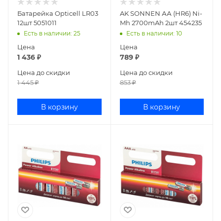
Батарейка Opticell LR03
AK SONNEN АА (HR6) Ni-
12шт 5051011
Mh 2700mAh 2шт 454235
Есть в наличии
: 25
Есть в наличии
: 10
Цена
Цена
1 436
₽
789
₽
Цена до скидки
Цена до скидки
1 445
₽
853
₽
В корзину
В корзину