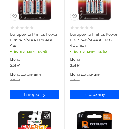
Батарейка Philips Power
Батарейка Philips Power
LR6P4B/51 AA LR6-4BL
LR03P4B/51 ААА LR03-
4шт
4BL 4шт
Есть в наличии
: 49
Есть в наличии
: 65
Цена
Цена
251
₽
251
₽
Цена до скидки
Цена до скидки
330
₽
330
₽
В корзину
В корзину