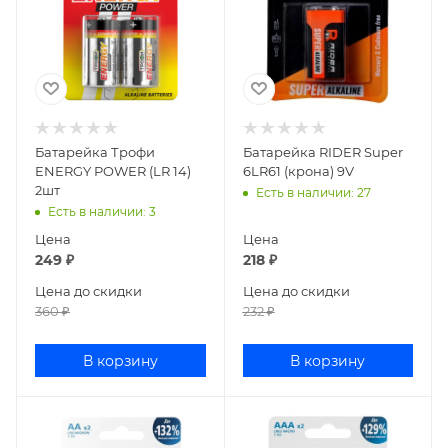
Батарейка Трофи
Батарейка RIDER Super
ENERGY POWER (LR 14)
6LR61 (крона) 9V
2шт
Есть в наличии
: 27
Есть в наличии
: 3
Цена
Цена
249
₽
218
₽
Цена до скидки
Цена до скидки
360
₽
232
₽
В корзину
В корзину