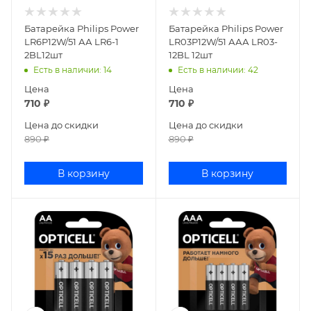
Батарейка Philips Power
Батарейка Philips Power
LR6P12W/51 АА LR6-1
LR03P12W/51 ААА LR03-
2BL12шт
12BL 12шт
Есть в наличии
: 14
Есть в наличии
: 42
Цена
Цена
710
₽
710
₽
Цена до скидки
Цена до скидки
890
₽
890
₽
В корзину
В корзину