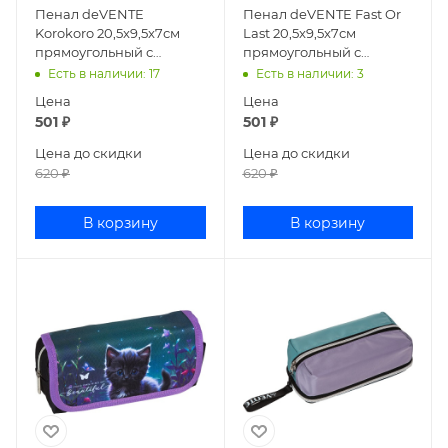
Пенал deVENTE
Пенал deVENTE Fast Or
Korokoro 20,5x9,5x7см
Last 20,5x9,5x7см
прямоугольный с
прямоугольный с
карманом текстиль
карманом текстиль
Есть в наличии
: 17
Есть в наличии
: 3
7020502
7020501
Цена
Цена
501
₽
501
₽
Цена до скидки
Цена до скидки
620
₽
620
₽
В корзину
В корзину