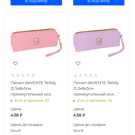
В корзину
В корзину
Пенал deVENTE Teddy
Пенал deVENTE Teddy
21,5x8x5см
21,5x8x5см
прямоугольный иск
прямоугольный иск
кожа розовый 7029587
кожа сиреневый
Есть в наличии
: 27
Есть в наличии
: 25
7029586
Цена
Цена
438
₽
438
₽
Цена до скидки
Цена до скидки
554
₽
554
₽