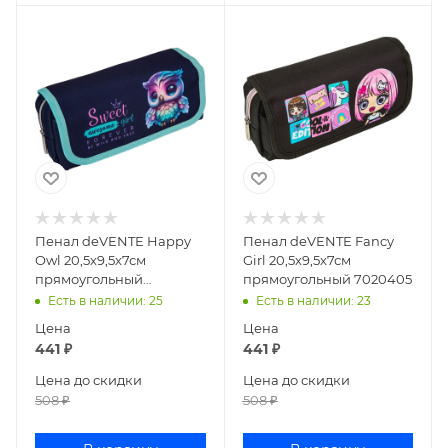
Пенал deVENTE Happy
Пенал deVENTE Fancy
Owl 20,5х9,5х7см
Girl 20,5х9,5х7см
прямоугольный
прямоугольный 7020405
7020404
Есть в наличии
: 25
Есть в наличии
: 23
Цена
Цена
441
₽
441
₽
Цена до скидки
Цена до скидки
508
₽
508
₽