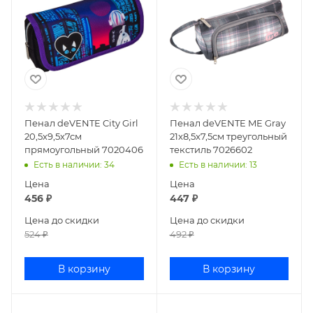
Пенал deVENTE City Girl
Пенал deVENTE ME Gray
20,5х9,5х7см
21x8,5x7,5см треугольный
прямоугольный 7020406
текстиль 7026602
Есть в наличии
: 34
Есть в наличии
: 13
Цена
Цена
456
₽
447
₽
Цена до скидки
Цена до скидки
524
₽
492
₽
В корзину
В корзину