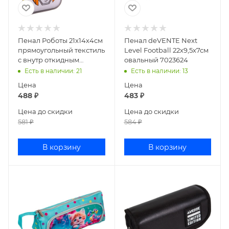
Пенал Роботы 21x14х4см
Пенал deVENTE Next
прямоугольный текстиль
Level Football 22х9,5х7см
с внутр откидным
овальный 7023624
карманом 7584959
Есть в наличии
: 21
Есть в наличии
: 13
Цена
Цена
488
₽
483
₽
Цена до скидки
Цена до скидки
581
₽
584
₽
В корзину
В корзину