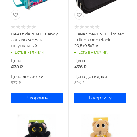
Пенал deVENTE Candy
Пенал deVENTE Limited
Cat 21x8,5x8,5см
Edition Uno Black
треугольный
20,5x9,5x7см
текстильный 7026423
прямоугольный текстиль
Есть в наличии
: 1
Есть в наличии
: 11
7029484
Цена
Цена
478
₽
476
₽
Цена до скидки
Цена до скидки
577
₽
524
₽
В корзину
В корзину