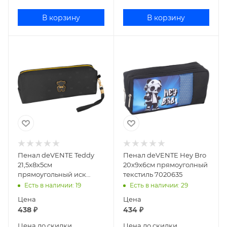
В корзину
В корзину
Пенал deVENTE Teddy
Пенал deVENTE Hey Bro
21,5x8x5см
20x9x6см прямоуголный
прямоугольный иск
текстиль 7020635
кожа черный 7029585
Есть в наличии
: 19
Есть в наличии
: 29
Цена
Цена
438
₽
434
₽
Цена до скидки
Цена до скидки