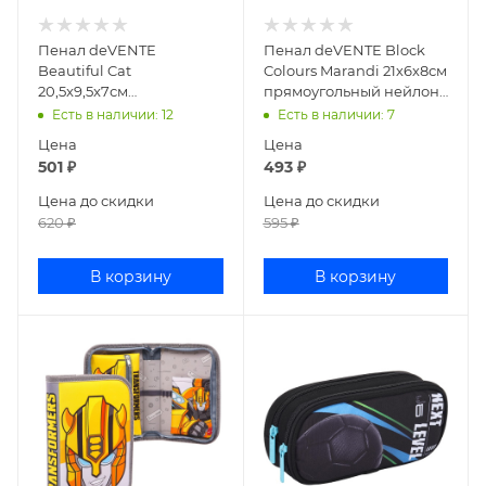
Пенал deVENTE
Пенал deVENTE Block
Beautiful Cat
Colours Marandi 21х6х8см
20,5x9,5x7см
прямоугольный нейлон
прямоугольный с
7025417
Есть в наличии
: 12
Есть в наличии
: 7
карманом текстиль
Цена
Цена
7020500
501
₽
493
₽
Цена до скидки
Цена до скидки
620
₽
595
₽
В корзину
В корзину