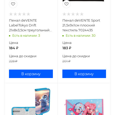
Пенал deVENTE
Пенал deVENTE Sport
LabelTokyo Drift
21,5x9x1см плоский
21x8x3,5см треугольный
текстиль 7024435
иск кожа 7026507
Есть в наличии
: 3
Есть в наличии
: 30
Цена
Цена
184
₽
183
₽
Цена до скидки
Цена до скидки
228
₽
201
₽
В корзину
В корзину