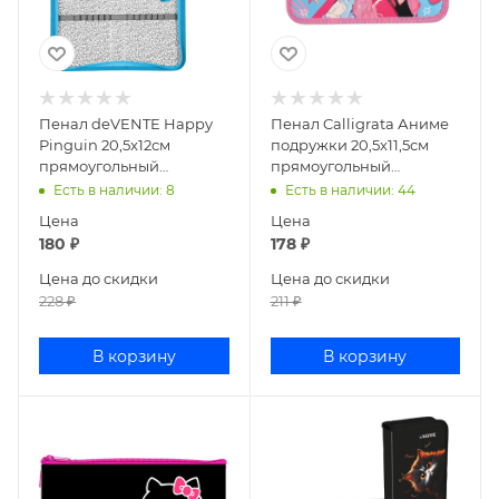
Пенал deVENTE Happy
Пенал Calligrata Аниме
Pinguin 20,5x12см
подружки 20,5x11,5см
прямоугольный
прямоугольный
ламинированный
ламинированный
Есть в наличии
: 8
Есть в наличии
: 44
картон 7010507
картон 10102824
Цена
Цена
180
₽
178
₽
Цена до скидки
Цена до скидки
228
₽
211
₽
В корзину
В корзину