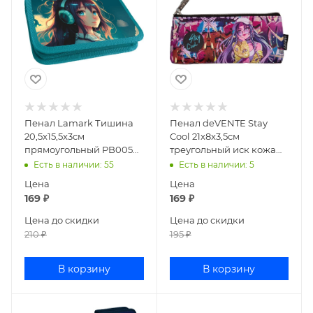
Пенал Lamark Тишина
Пенал deVENTE Stay
20,5x15,5x3см
Cool 21x8x3,5см
прямоугольный PB0054-
треугольный иск кожа
12
7026444
Есть в наличии
: 55
Есть в наличии
: 5
Цена
Цена
169
₽
169
₽
Цена до скидки
Цена до скидки
210
₽
195
₽
В корзину
В корзину