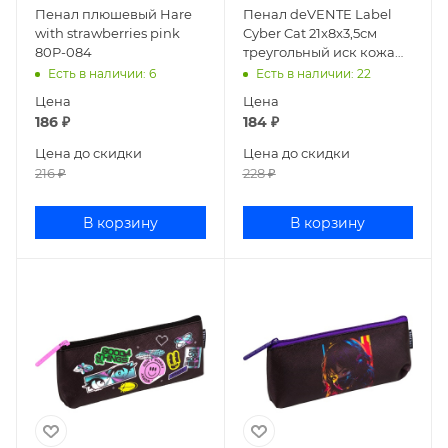
Пенал плюшевый Hare
Пенал deVENTE Label
with strawberries pink
Cyber Cat 21x8x3,5см
80P-084
треугольный иск кожа
7026503
Есть в наличии
: 6
Есть в наличии
: 22
Цена
Цена
186
₽
184
₽
Цена до скидки
Цена до скидки
216
₽
228
₽
В корзину
В корзину