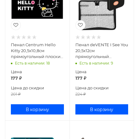
Пенал Centrum Hello
Пенал deVENTE I See You
Kitty 20,5x10,8см
20,5х12см
прямоугольный плоский
прямоугольный
текстиль 75960
ламинированный
Есть в наличии
: 18
Есть в наличии
: 9
картон 7010515
Цена
Цена
177
₽
177
₽
Цена до скидки
Цена до скидки
201
₽
224
₽
В корзину
В корзину