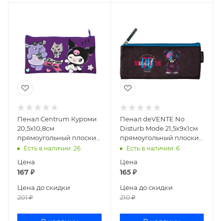
Пенал Centrum Куроми
Пенал deVENTE No
20,5x10,8см
Disturb Mode 21,5х9х1см
прямоугольный плоский
прямоугольный плоский
текстиль 77914
иск кожа 7024528
Есть в наличии
: 26
Есть в наличии
: 6
Цена
Цена
167
₽
165
₽
Цена до скидки
Цена до скидки
201
₽
210
₽