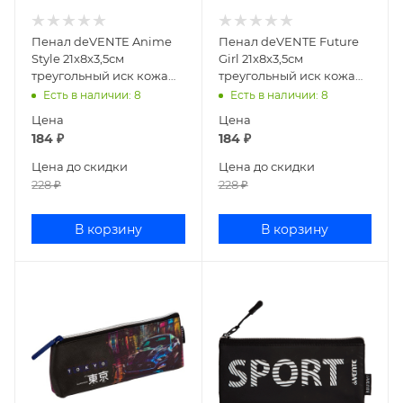
Пенал deVENTE Anime
Пенал deVENTE Future
Style 21x8x3,5см
Girl 21x8x3,5см
треугольный иск кожа
треугольный иск кожа
7026502
7026511
Есть в наличии
: 8
Есть в наличии
: 8
Цена
Цена
184
₽
184
₽
Цена до скидки
Цена до скидки
228
₽
228
₽
В корзину
В корзину