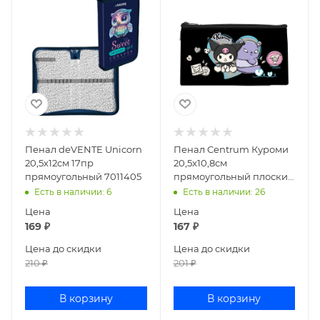
Пенал deVENTE Unicorn
Пенал Centrum Куроми
20,5x12см 17пр
20,5x10,8см
прямоугольный 7011405
прямоугольный плоский
текстиль 77940
Есть в наличии
: 6
Есть в наличии
: 26
Цена
Цена
169
₽
167
₽
Цена до скидки
Цена до скидки
210
₽
201
₽
В корзину
В корзину