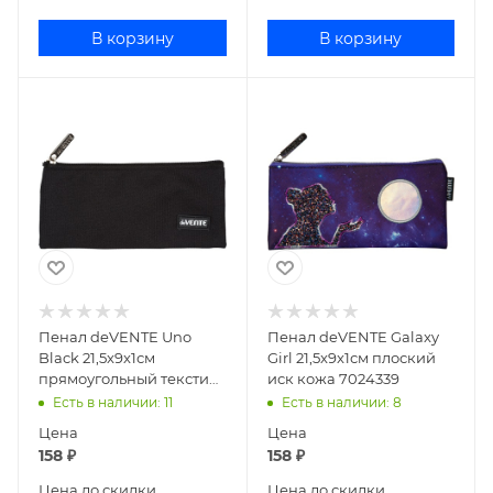
В корзину
В корзину
Пенал deVENTE Uno
Пенал deVENTE Galaxy
Black 21,5x9x1см
Girl 21,5x9x1см плоский
прямоугольный текстиль
иск кожа 7024339
7024508
Есть в наличии
: 11
Есть в наличии
: 8
Цена
Цена
158
₽
158
₽
Цена до скидки
Цена до скидки