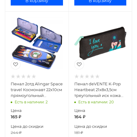
В корзину
В корзину
Пенал 2отд Alingar Space
Пенал deVENTE K-Pop
travel Космонавт 22х10см
Heartbeat 21x8x3,5см
прямоугольный
треугольный иск кожа
металлический голубой
7026608
Есть в наличии
: 2
Есть в наличии
: 20
AL8620
Цена
Цена
165
₽
164
₽
Цена до скидки
Цена до скидки
244
₽
181
₽