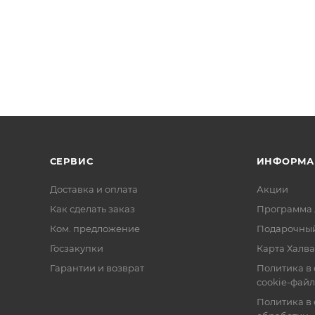
СЕРВИС
ИНФОРМА
Доставка и оплата
Акции
Как сделать заказ
Программа 
Ком. предложение
Подарочный
Госзакупки
Карта Халва
Гарантии и возврат
Политика в
cookie-фай
Политика в