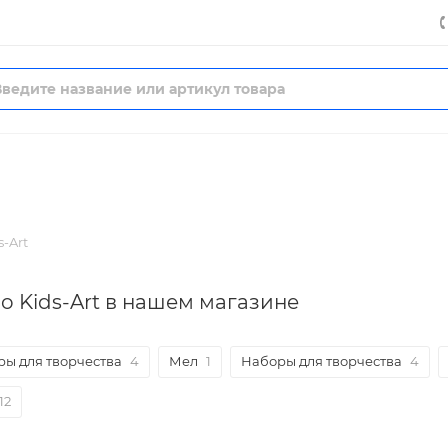
s-Art
o Kids-Art в нашем магазине
ы для творчества
4
Мел
1
Наборы для творчества
4
12