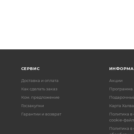
СЕРВИС
ИНФОРМА
Доставка и оплата
Акции
Как сделать заказ
Программа 
Ком. предложение
Подарочный
Госзакупки
Карта Халва
Гарантии и возврат
Политика в
cookie-фай
Политика в