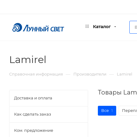
Каталог
Lamirel
—
—
Справочная информация
Производители
Lamirel
Товары Lami
Доставка и оплата
Все
1
Переп
Как сделать заказ
Ком. предложение