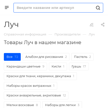
Луч
—
—
Справочная информация
Производители
Луч
Товары Луч в нашем магазине
Все
72
Альбом для рисования
2
Пастель
2
Карандаши цветные
9
Кисти
1
Гуашь
17
Краски для ткани, керамики, декупажа
1
Наборы красок витражных
1
Краски акварельные, акриловые
12
Мелки восковые
8
Наборы для лепки
3