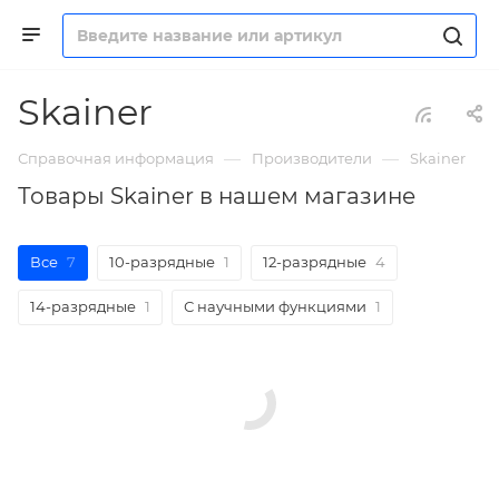
Skainer
—
—
Справочная информация
Производители
Skainer
Товары Skainer в нашем магазине
Все
7
10-разрядные
1
12-разрядные
4
14-разрядные
1
С научными функциями
1