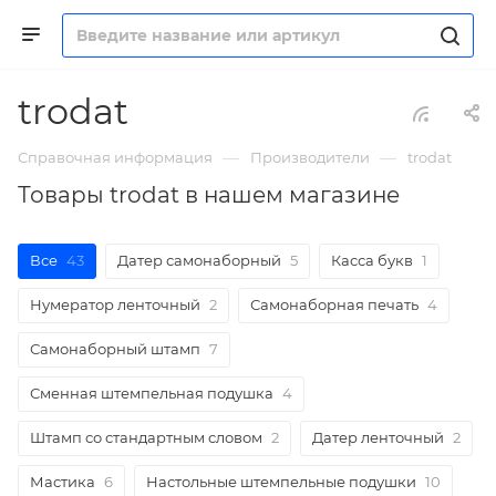
trodat
—
—
Справочная информация
Производители
trodat
Товары trodat в нашем магазине
Все
43
Датер самонаборный
5
Касса букв
1
Нумератор ленточный
2
Самонаборная печать
4
Самонаборный штамп
7
Сменная штемпельная подушка
4
Штамп со стандартным словом
2
Датер ленточный
2
Мастика
6
Настольные штемпельные подушки
10