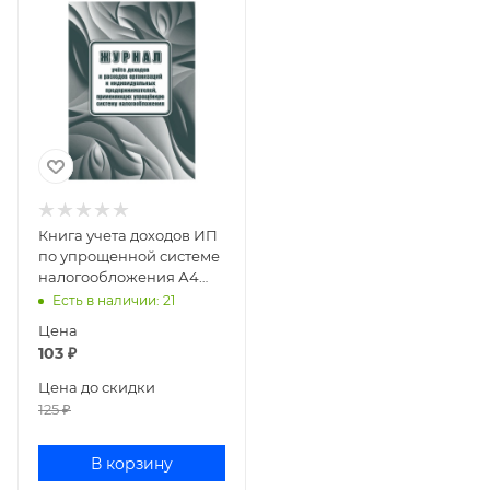
Книга учета доходов ИП
по упрощенной системе
налогообложения А4
20л КЖ-1841
Есть в наличии
: 21
Цена
103
₽
Цена до скидки
125
₽
В корзину