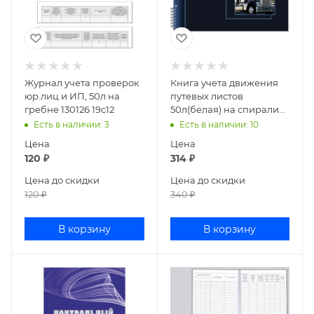
Журнал учета проверок
Книга учета движения
юр.лиц и ИП, 50л на
путевых листов
гребне 130126 19с12
50л(белая) на спирали
№ 8 от 28.11.97 № 78
Есть в наличии
: 3
Есть в наличии
: 10
507644
Цена
Цена
120
₽
314
₽
Цена до скидки
Цена до скидки
120
₽
340
₽
В корзину
В корзину