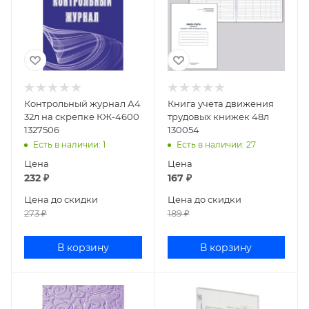
Контрольный журнал А4
Книга учета движения
32л на скрепке КЖ-4600
трудовых книжек 48л
1327506
130054
Есть в наличии
: 1
Есть в наличии
: 27
Цена
Цена
232
₽
167
₽
Цена до скидки
Цена до скидки
273
₽
189
₽
В корзину
В корзину