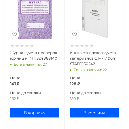
Журнал учета проверок
Книга складского учета
юр.лиц и ИП, 32л 988140
материалов ф.М-17 96л
STAFF 130242
Есть в наличии
: 27
Есть в наличии
: 22
Цена
Цена
141
₽
128
₽
Цена до скидки
Цена до скидки
162
₽
150
₽
В корзину
В корзину