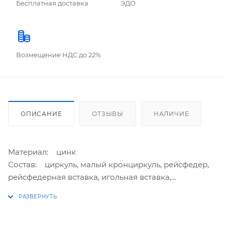
Бесплатная доставка
ЭДО
Возмещение НДС до 22%
ОПИСАНИЕ
ОТЗЫВЫ
НАЛИЧИЕ
Материал: цинк
Состав: циркуль, малый кронциркуль, рейсфедер,
рейсфедерная вставка, игольная вставка,
карандашная вставка, грифель в пенале
Макс. диаметр круга: 34 см
Длина: 12,5 см