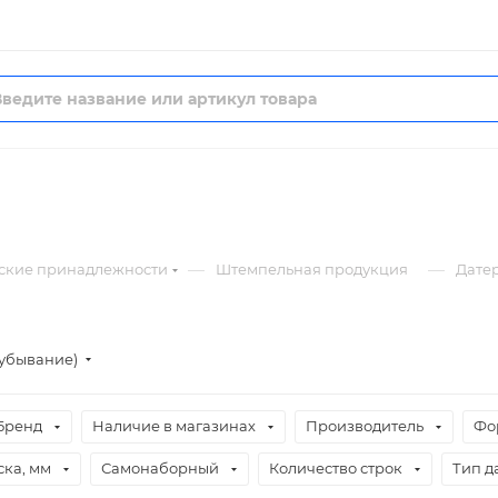
—
—
ские принадлежности
Штемпельная продукция
Дате
(убывание)
Бренд
Наличие в магазинах
Производитель
Фо
ска, мм
Самонаборный
Количество строк
Тип д