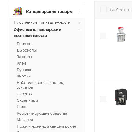
Выбрать в
Канцелярские товары
Письменные принадлежности
Офисные канцелярские
принадлежности
Бэйджи
Дыроколы
Зажимы
Клей
Булавки
Кнопки
Наборы скрепок, кнопок,
зажимов
Скрепки
Скрепницы
Шило
Корректирующие средства
Макалка
Ножи и ножницы канцелярские