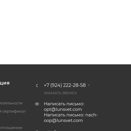
ЦИЯ
+7 (924) 222-28-58
ЗАКАЗАТЬ ЗВОНОК
лояльности
Написать письмо:
opt@lunsvet.com
 сертификат
Написать письмо: nach-
oop@lunsvet.com
 отношении