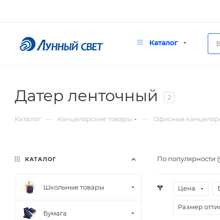
Каталог
Датер ленточный
2
—
—
Каталог
Канцелярские товары
Офисные канцеляр
По популярности 
КАТАЛОГ
Школьные товары
Цена
Размер отти
Бумага