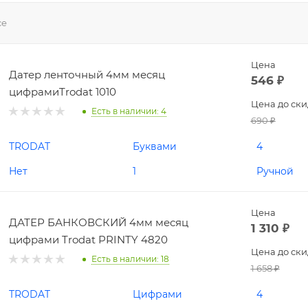
се
Цена
Датер ленточный 4мм месяц
546
₽
цифрамиTrodat 1010
Цена до ск
Есть в наличии
: 4
690
₽
TRODAT
Буквами
4
Нет
1
Ручной
Цена
ДАТЕР БАНКОВСКИЙ 4мм месяц
1 310
₽
цифрами Trodat PRINTY 4820
Цена до ск
Есть в наличии
: 18
1 658
₽
TRODAT
Цифрами
4