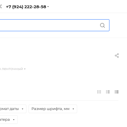
+7 (924) 222-28-58
р ленточный
рмат даты
Размер шрифта, мм
атера