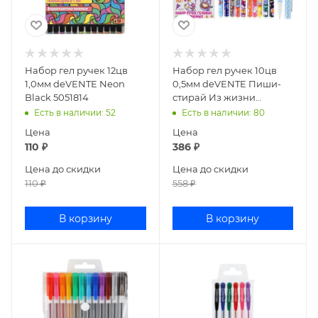
Набор гел ручек 12цв
Набор гел ручек 10цв
1,0мм deVENTE Neon
0,5мм deVENTE Пиши-
Black 5051814
стирай Из жизни
котиков 5051425
Есть в наличии
: 52
Есть в наличии
: 80
Цена
Цена
110
₽
386
₽
Цена до скидки
Цена до скидки
110
₽
558
₽
В корзину
В корзину