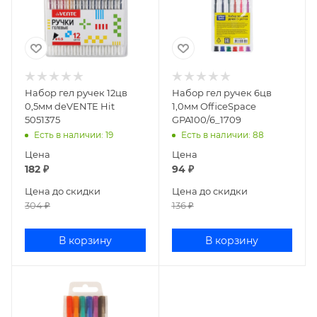
Набор гел ручек 12цв
Набор гел ручек 6цв
0,5мм deVENTE Hit
1,0мм OfficeSpace
5051375
GPA100/6_1709
Есть в наличии
: 19
Есть в наличии
: 88
Цена
Цена
182
₽
94
₽
Цена до скидки
Цена до скидки
304
₽
136
₽
В корзину
В корзину