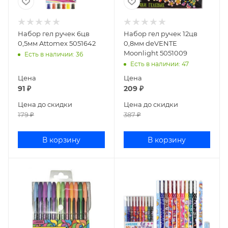
Набор гел ручек 6цв
Набор гел ручек 12цв
0,5мм Attomex 5051642
0,8мм deVENTE
Moonlight 5051009
Есть в наличии
: 36
Есть в наличии
: 47
Цена
Цена
91
₽
209
₽
Цена до скидки
Цена до скидки
179
₽
387
₽
В корзину
В корзину