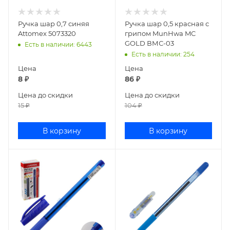
Ручка шар 0,7 синяя
Ручка шар 0,5 красная с
Attomex 5073320
грипом MunHwa MC
GOLD ВМС-03
Есть в наличии
: 6443
Есть в наличии
: 254
Цена
Цена
8
₽
86
₽
Цена до скидки
Цена до скидки
15
₽
104
₽
В корзину
В корзину