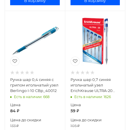
В корзину
В корзину
Ручка шар 0,4 синяя с
Ручка шар 0,7 синяя
грипом игольчатый узел
игольчатый узел
Berlingo I-10 CBp_40012
ErichKrause ULTRA-20
13875
Есть в наличии
: 668
Есть в наличии
: 1626
Цена
Цена
84
₽
59
₽
Цена до скидки
Цена до скидки
133
₽
105
₽