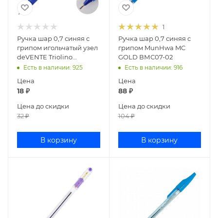
1
Ручка шар 0,7 синяя с
Ручка шар 0,7 синяя с
грипом игольчатый узел
грипом MunHwa MC
deVENTE Triolino
GOLD ВМС07-02
Translucent 5073842
Есть в наличии
: 925
Есть в наличии
: 916
Цена
Цена
18
₽
88
₽
Цена до скидки
Цена до скидки
32
₽
104
₽
В корзину
В корзину