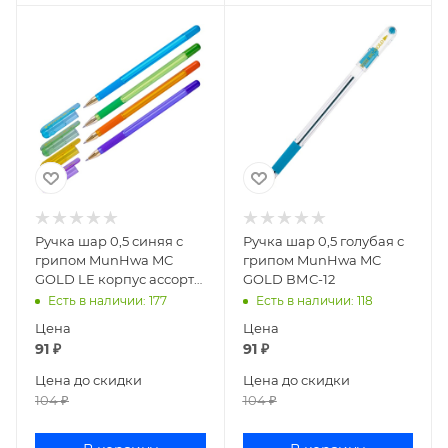
Ручка шар 0,5 синяя с
Ручка шар 0,5 голубая с
грипом MunHwa MC
грипом MunHwa MC
GOLD LE корпус ассорти
GOLD ВМС-12
MCL-02
Есть в наличии
: 177
Есть в наличии
: 118
Цена
Цена
91
₽
91
₽
Цена до скидки
Цена до скидки
104
₽
104
₽