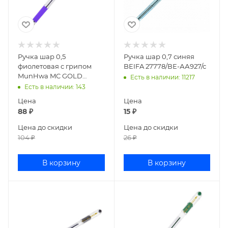
Ручка шар 0,5
Ручка шар 0,7 синяя
фиолетовая с грипом
BEIFA 27778/ВЕ-АА927/с
MunHwa MC GOLD
Есть в наличии
: 11217
ВМС-09
Есть в наличии
: 143
Цена
Цена
88
₽
15
₽
Цена до скидки
Цена до скидки
104
₽
26
₽
В корзину
В корзину