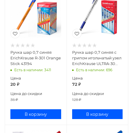
Ручка шар 0,7 синяя
Ручка шар 0,7 синяя с
ErichKrause R-301 Orange
грипом игольчатый узел
Stick 43194
ErichKrause ULTRA-30
19613
Есть в наличии
: 3411
Есть в наличии
: 696
Цена
Цена
20
₽
72
₽
Цена до скидки
Цена до скидки
36
₽
128
₽
В корзину
В корзину