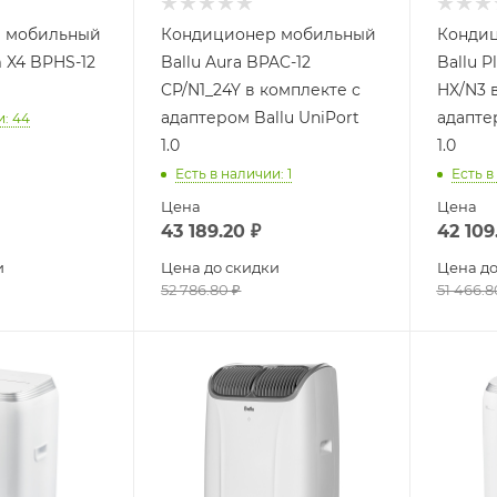
 мобильный
Кондиционер мобильный
Конди
m X4 BPHS-12
Ballu Aura BPAC-12
Ballu P
CP/N1_24Y в комплекте с
HX/N3 
адаптером Ballu UniPort
адаптер
и
: 44
1.0
1.0
Есть в наличии
: 1
Есть в
Цена
Цена
43 189.20
₽
42 109
и
Цена до скидки
Цена до
52 786.80
₽
51 466.8