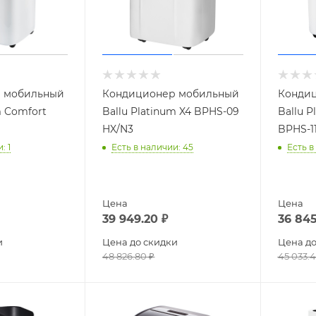
 мобильный
Кондиционер мобильный
Конди
m Comfort
Ballu Platinum X4 BPHS-09
Ballu P
HX/N3
BPHS-1
и
: 1
Есть в наличии
: 45
Есть в
Цена
Цена
39 949.20
₽
36 845
и
Цена до скидки
Цена до
48 826.80
₽
45 033.4