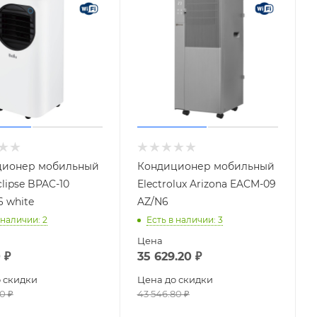
ционер мобильный
Кондиционер мобильный
clipse BPAC-10
Electrolux Arizona EACM-09
 white
AZ/N6
 наличии
: 2
Есть в наличии
: 3
Цена
0
₽
35 629.20
₽
 скидки
Цена до скидки
60
₽
43 546.80
₽