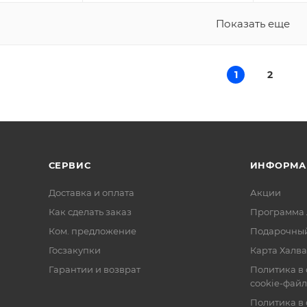
Показать еще
1
2
СЕРВИС
ИНФОРМА
Доставка и оплата
Акции
Как сделать заказ
Программа 
Ком. предложение
Подарочный
Госзакупки
Карта Халва
Гарантии и возврат
Политика в
cookie-фай
Политика в