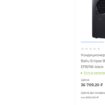
Кондиционер
Ballu Eclipse
EPB/N6 black
Есть в наличи
Цена
36 709.20
₽
Цена до скидк
44 866.80
₽