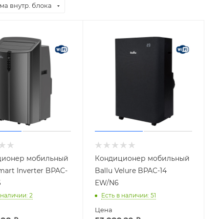
ма внутр. блока
ционер мобильный
Кондиционер мобильный
mart Inverter BPAC-
Ballu Velure BPAC-14
6
EW/N6
 наличии
: 2
Есть в наличии
: 51
Цена