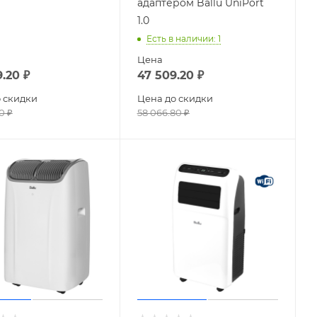
адаптером Ballu UniPort
1.0
Есть в наличии
: 1
Цена
9.20
₽
47 509.20
₽
 скидки
Цена до скидки
0
₽
58 066.80
₽