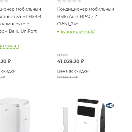
ционер мобильный
Кондиционер мобильный
latinum X4 BPHS-09
Ballu Aura BPAC-12
в комплекте с
CP/N1_24Y
ом Ballu UniPort
Есть в наличии
: 67
 наличии
: 1
Цена
.20
₽
41 029.20
₽
 скидки
Цена до скидки
0
₽
50 146.80
₽