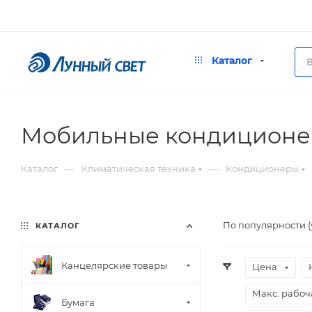
Каталог
Мобильные кондицион
—
—
Каталог
Климатическая техника
Кондиционеры
По популярности 
КАТАЛОГ
Канцелярские товары
Цена
Макс. рабоч
Бумага