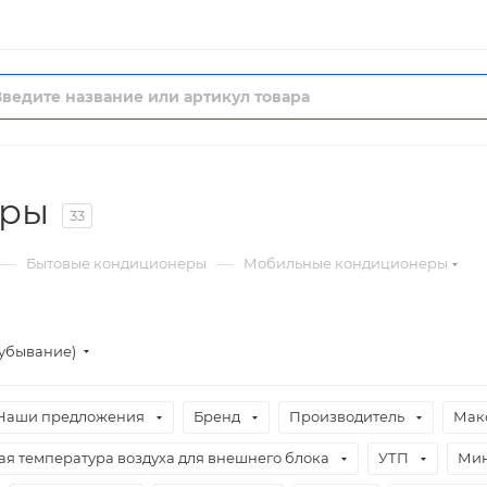
еры
33
—
—
Бытовые кондиционеры
Мобильные кондиционеры
(убывание)
Наши предложения
Бренд
Производитель
Мак
ая температура воздуха для внешнего блока
УТП
Мин