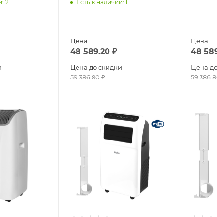
и
: 2
Есть в наличии
: 1
Цена
Цена
48 589.20
₽
48 58
и
Цена до скидки
Цена до
59 386.80
₽
59 386.8