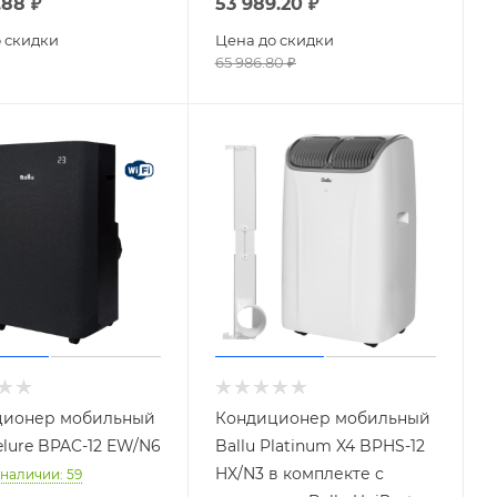
.88
₽
53 989.20
₽
 скидки
Цена до скидки
65 986.80
₽
ционер мобильный
Кондиционер мобильный
elure BPAC-12 EW/N6
Ballu Platinum X4 BPHS-12
HX/N3 в комплекте с
 наличии
: 59