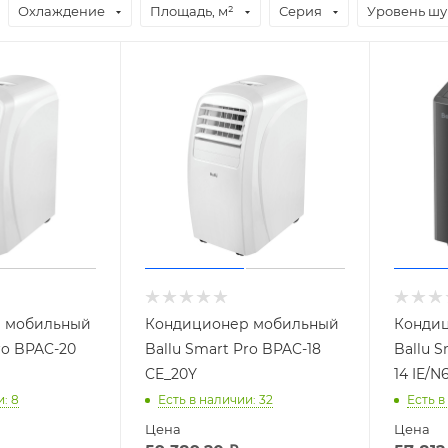
Охлаждение
Площадь, м²
Серия
Уровень шу
 мобильный
Кондиционер мобильный
Конди
ro BPAC-20
Ballu Smart Pro BPAC-18
Ballu S
CE_20Y
14 IE/N
и
: 8
Есть в наличии
: 32
Есть в
Цена
Цена