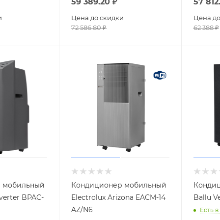
59 389.20
₽
57 812
и
Цена до скидки
Цена до
72 586.80
₽
62 388
₽
 мобильный
Кондиционер мобильный
Конди
nverter BPAC-
Electrolux Arizona EACM-14
Ballu V
AZ/N6
Есть в