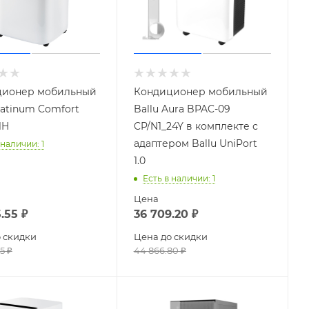
ционер мобильный
Кондиционер мобильный
latinum Comfort
Ballu Aura BPAC-09
1H
CP/N1_24Y в комплекте с
адаптером Ballu UniPort
 наличии
: 1
1.0
Есть в наличии
: 1
Цена
.55
₽
36 709.20
₽
 скидки
Цена до скидки
5
₽
44 866.80
₽