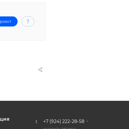
проект
ЦИЯ
+7 (924) 222-28-58