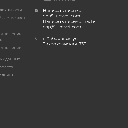
ЗАКАЗАТЬ ЗВОНОК
лояльности
Написать письмо:
opt@lunsvet.com
 сертификат
Написать письмо: nach-
oop@lunsvet.com
 отношении
г. Хабаровск, ул.
лов
Тихоокеанская, 73Т
 отношении
ых данных
оферта
аличия
й