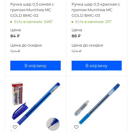
Ручка шар 0,5 синяя с
Ручка шар 0,5 красная с
грипом MunHwa MC
грипом MunHwa MC
GOLD BMC-02
GOLD ВМС-03
Есть в наличии
: 3467
Есть в наличии
: 257
Цена
Цена
84
₽
86
₽
Цена до скидки
Цена до скидки
104
₽
104
₽
В корзину
В корзину