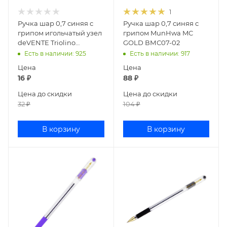
1
Ручка шар 0,7 синяя с
Ручка шар 0,7 синяя с
грипом игольчатый узел
грипом MunHwa MC
deVENTE Triolino
GOLD ВМС07-02
Translucent 5073842
Есть в наличии
: 925
Есть в наличии
: 917
Цена
Цена
16
₽
88
₽
Цена до скидки
Цена до скидки
32
₽
104
₽
В корзину
В корзину