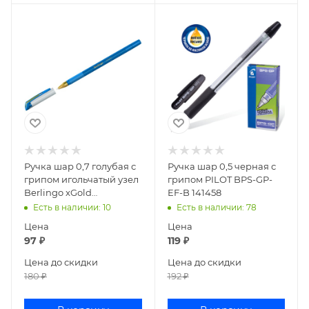
Ручка шар 0,7 голубая с
Ручка шар 0,5 черная с
грипом игольчатый узел
грипом PILOT BPS-GP-
Berlingo xGold
EF-B 141458
CBp_07506
Есть в наличии
: 10
Есть в наличии
: 78
Цена
Цена
97
₽
119
₽
Цена до скидки
Цена до скидки
180
₽
192
₽