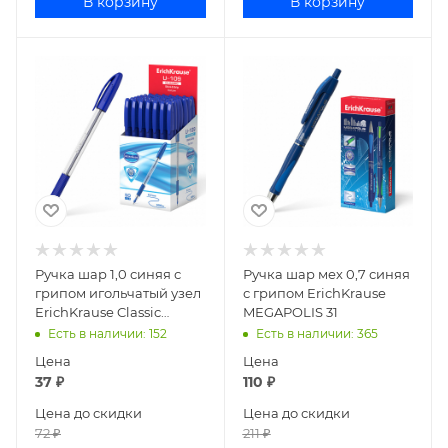
В корзину
В корзину
Ручка шар 1,0 синяя с
Ручка шар мех 0,7 синяя
грипом игольчатый узел
с грипом ErichKrause
ErichKrause Classic
MEGAPOLIS 31
Stick&Grip U-109 47574
Есть в наличии
: 152
Есть в наличии
: 365
(50)
Цена
Цена
37
₽
110
₽
Цена до скидки
Цена до скидки
72
₽
211
₽