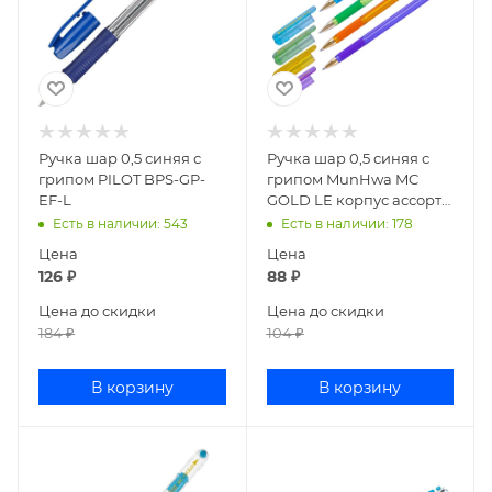
Ручка шар 0,5 синяя с
Ручка шар 0,5 синяя с
грипом PILOT BPS-GP-
грипом MunHwa MC
EF-L
GOLD LE корпус ассорти
MCL-02
Есть в наличии
: 543
Есть в наличии
: 178
Цена
Цена
126
₽
88
₽
Цена до скидки
Цена до скидки
184
₽
104
₽
В корзину
В корзину