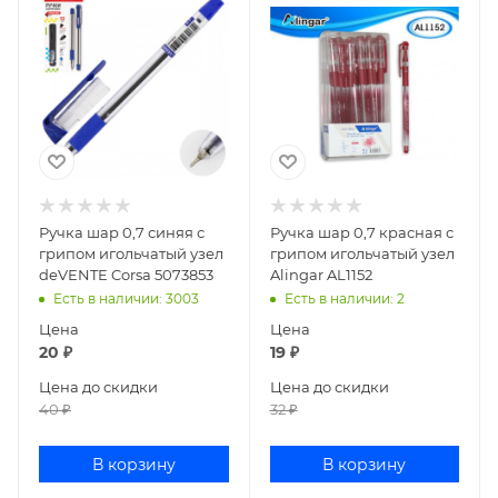
Ручка шар 0,7 синяя с
Ручка шар 0,7 красная с
грипом игольчатый узел
грипом игольчатый узел
deVENTE Corsa 5073853
Alingar AL1152
Есть в наличии
: 3003
Есть в наличии
: 2
Цена
Цена
20
₽
19
₽
Цена до скидки
Цена до скидки
40
₽
32
₽
В корзину
В корзину