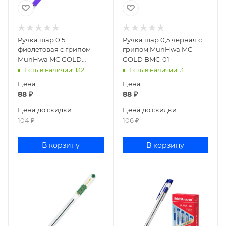
Ручка шар 0,5
Ручка шар 0,5 черная с
фиолетовая с грипом
грипом MunHwa MC
MunHwa MC GOLD
GOLD BMC-01
ВМС-09
Есть в наличии
: 132
Есть в наличии
: 311
Цена
Цена
88
₽
88
₽
Цена до скидки
Цена до скидки
104
₽
106
₽
В корзину
В корзину